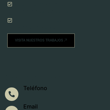
Diseños modernos y adaptados a
tendencias actuales.
Cumplimiento estricto de tiempos
y presupuestos.
VISITA NUESTROS TRABAJOS
Contáctanos
Teléfono
+34 601 99 61 13
Email