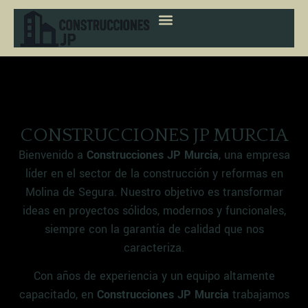
Ir al
contenido
CONSTRUCCIONES JP MURCIA
Bienvenido a
Construcciones JP Murcia
, una empresa
líder en el sector de la construcción y reformas en
Molina de Segura. Nuestro objetivo es transformar
ideas en proyectos sólidos, modernos y funcionales,
siempre con la garantía de calidad que nos
caracteriza.
Con años de experiencia y un equipo altamente
capacitado, en
Construcciones JP Murcia
trabajamos