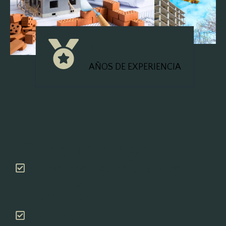
15 +
AÑOS DE EXPERIENCIA
¿Por qué elegirnos?
Experiencia comprobada en
proyectos residenciales y
comerciales.
Materiales de primera calidad.