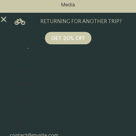
Media
RETURNING FOR ANOTHER TRIP?
GET 20% OFF
Ride Beyond Limits
Quick Links
Destinations
About
Contact
Contact
contact@mysite.com
